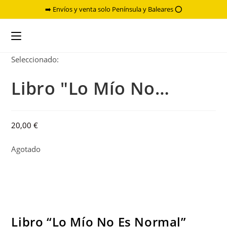
Ir
➡️ Envíos y venta solo Península y Baleares ⭕️
al
contenido
Seleccionado:
Libro "Lo Mío No…
20,00
€
Agotado
Libro “Lo Mío No Es Normal”